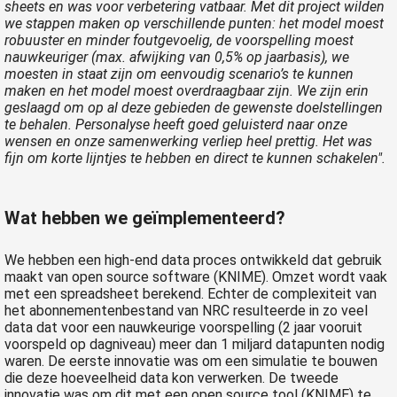
sheets en was voor verbetering vatbaar. Met dit project wilden
we stappen maken op verschillende punten: het model moest
robuuster en minder foutgevoelig, de voorspelling moest
nauwkeuriger (max. afwijking van 0,5% op jaarbasis), we
moesten in staat zijn om eenvoudig scenario’s te kunnen
maken en het model moest overdraagbaar zijn. We zijn erin
geslaagd om op al deze gebieden de gewenste doelstellingen
te behalen. Personalyse heeft goed geluisterd naar onze
wensen en onze samenwerking verliep heel prettig. Het was
fijn om korte lijntjes te hebben en direct te kunnen schakelen".
Wat hebben we geïmplementeerd?
We hebben een high-end data proces ontwikkeld dat gebruik
maakt van open source software (KNIME). Omzet wordt vaak
met een spreadsheet berekend. Echter de complexiteit van
het abonnementenbestand van NRC resulteerde in zo veel
data dat voor een nauwkeurige voorspelling (2 jaar vooruit
voorspeld op dagniveau) meer dan 1 miljard datapunten nodig
waren. De eerste innovatie was om een simulatie te bouwen
die deze hoeveelheid data kon verwerken. De tweede
innovatie was om dit met een open source tool (KNIME) te