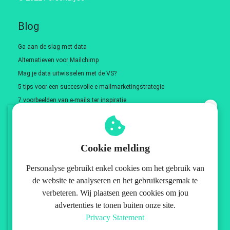
Blog
Ga aan de slag met data
Alternatieven voor Mailchimp
Mag je data uitwisselen met de VS?
5 tips voor een succesvolle e-mailmarketingstrategie
7 voorbeelden van e-mails ter inspiratie
3 e-mailmarketing tools voor non-profits
Download de whitepaper e-
mailmarketing voor non-profits en
Adres
Cookie melding
goede doelen!
Personalyse gebruikt enkel cookies om het gebruik van
Personalyse
de website te analyseren en het gebruikersgemak te
Vredenburg 40
verbeteren. Wij plaatsen geen cookies om jou
3511 BD
Utrecht
advertenties te tonen buiten onze site.
Privacy Statement
(085) 303 10 98