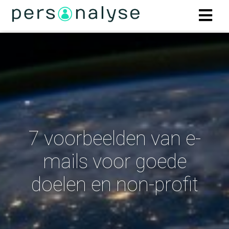
ngen
Statement
oneel
7 voorbeelden van e-
onele
s zijn
mails voor goede
kelijk om
bsite te
doelen en non-profit
ken. Ze
 gebruikt
asisfuncties
der deze