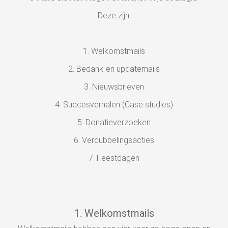
 op de
Deze zijn:
e. Hierdoor
 website-
ren
1. Welkomstmails
nte
2. Bedank-en updatemails
enties
gebaseerd
3. Nieuwsbrieven
 gedrag van
4. Succesverhalen (Case studies)
ezoeker.
5. Donatieverzoeken
6. Verdubbelingsacties
uren
7. Feestdagen
1. Welkomstmails